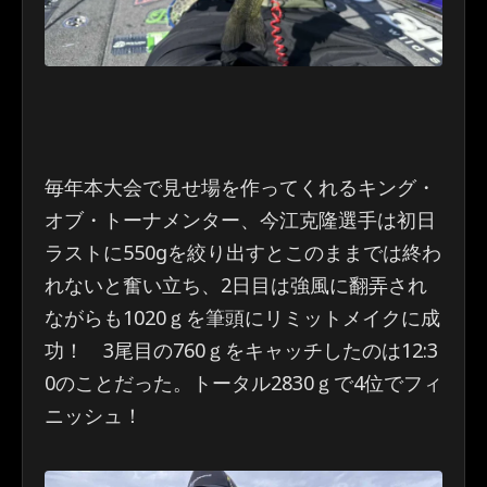
毎年本大会で見せ場を作ってくれるキング・
オブ・トーナメンター、今江克隆選手は初日
ラストに550gを絞り出すとこのままでは終わ
れないと奮い立ち、2日目は強風に翻弄され
ながらも1020ｇを筆頭にリミットメイクに成
功！ 3尾目の760ｇをキャッチしたのは12:3
0のことだった。トータル2830ｇで4位でフィ
ニッシュ！