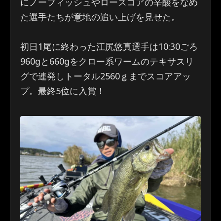
にノーフィッシュやロースコアの辛酸をなめ
た選手たちが意地の追い上げを見せた。
初日1尾に終わった江尻悠真選手は10:30ごろ
960gと660gをクロー系ワームのテキサスリ
グで連発しトータル2560ｇまでスコアアッ
プ。最終5位に入賞！