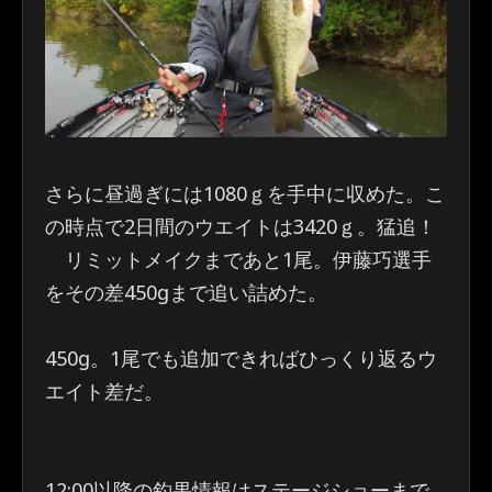
さらに昼過ぎには1080ｇを手中に収めた。こ
の時点で2日間のウエイトは3420ｇ。猛追！
リミットメイクまであと1尾。伊藤巧選手
をその差450gまで追い詰めた。
450g。1尾でも追加できればひっくり返るウ
エイト差だ。
12:00以降の釣果情報はステージショーまで